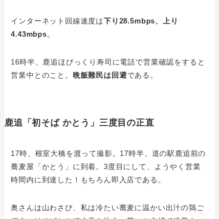
インターネット回線速度は
下り28.5mbps、上り
4.43mbps
。
16時半、鹿追ほびっくり寿司に電話で営業確認をすると
営業中とのこと。
晩飯難民は回避
である。
鹿追「初そば かとう」三度目の正直
17時、根室大橋を渡って撮影。17時半、道の駅鹿追前の
蕎麦屋「かとう」に到着。3度目にして、ようやく営業
時間内に到達した！もちろん即入店である。
奥さんは山わさび、私は冷たい蕎麦に温かい出汁の鶏ご