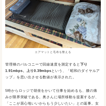
エアマットと毛布を整える
管理棟のバルコニーで回線速度を測定すると
下り
1.91mbps、上り0.39mbps
という、「昭和のダイヤルア
ップ」を思い出させる数値が表示された。
5時からロッジで胡坐をかいて仕事を始めるも、腰の痛
みが限界突破である。奥さんに場所移動を提案するが、
「ここが居心地いいからもう少しいたい」との返事。女