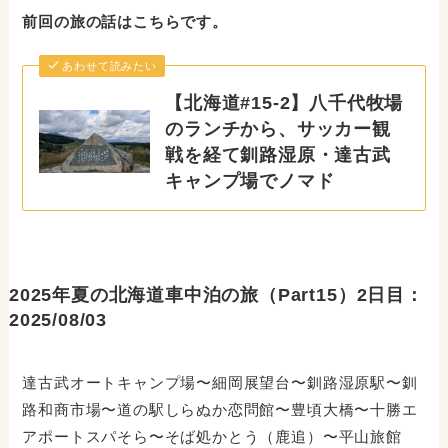
前回の旅の話はこちらです。
あわせて読みたい
【北海道#15-2】八千代牧場
のランチから、サッカー観
戦を経て釧路湿原・達古武
キャンプ場でノマド
2025年夏の北海道車中泊の旅（Part15）2日目：
2025/08/03
達古武オートキャンプ場〜細岡展望台〜釧路湿原駅〜釧
路和商市場〜道の駅しらぬか恋問館〜豊頃大橋〜十勝エ
アポートスパそら〜そば処かとう（鹿追）〜平山旅館