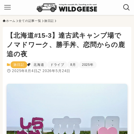
ホーム
全ての記事一覧
旅日記
【北海道#15-3】達古武キャンプ場で
ノマドワーク、勝手丼、恋問からの鹿
追の夜
旅日記
北海道
ドライブ
8月
2025年
2025年8月4日
2026年5月24日