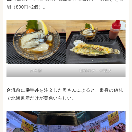
能（800円×2個）。
かき酢
牡蠣のチーズ焼き
合流前に
勝手丼
を注文した奥さんによると、刺身の値札
で北海道産だけが黄色いらしい。