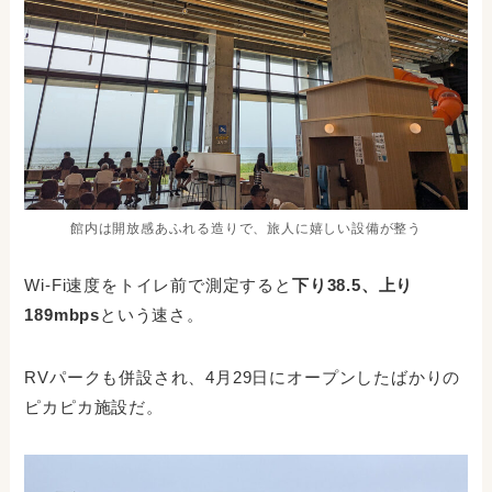
館内は開放感あふれる造りで、旅人に嬉しい設備が整う
Wi-Fi速度をトイレ前で測定すると
下り38.5、上り
189mbps
という速さ。
RVパークも併設され、4月29日にオープンしたばかりの
ピカピカ施設だ。