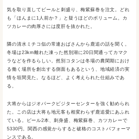
気を取り直してビールと刺盛り、梅紫蘇巻を注文。どれ
も「ほんまに1人前か？」と疑うほどのボリューム。カ
ツカレーの肉厚さには度肝を抜かれた。
隣の清水ミチコ似の常連おばさんから鹿追の話を聞く。
冬場は23km離れた凍った然別湖に20日間通ってカマク
ラなどを作るらしい。然別コタンは冬場の農閑期におけ
る働く場所を創出する側面もあるという、地域経済の実
情を垣間見た。なるほど、よく考えられた仕組みであ
る。
大将からはジオパークビジターセンターを強く勧められ
た。この店は大将も地元客も相変わらず鹿追愛にあふれ
ている。ビール2本、刺身盛、梅紫蘇巻、カツカレーで
5330円。関西の感覚からすると破格のコストパフォーマ
ンスである。