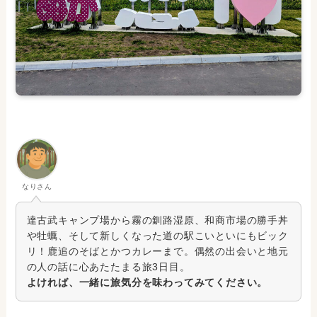
なりさん
達古武キャンプ場から霧の釧路湿原、和商市場の勝手丼
や牡蠣、そして新しくなった道の駅こいといにもビック
リ！鹿追のそばとかつカレーまで。偶然の出会いと地元
の人の話に心あたたまる旅3日目。
よければ、一緒に旅気分を味わってみてください。