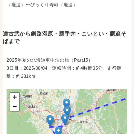
（鹿追）〜びっくり寿司（鹿追）
達古武から釧路湿原・勝手丼・こいとい・鹿追そ
ばまで
2025年夏の北海道車中泊の旅（Part15）
3日目：2025/08/04 運転時間：約4時間35分 走行距
離：約231km