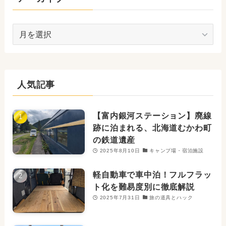
ア
ー
カ
イ
ブ
人気記事
【富内銀河ステーション】廃線
跡に泊まれる、北海道むかわ町
の鉄道遺産
2025年8月10日
キャンプ場・宿泊施設
軽自動車で車中泊！フルフラッ
ト化を難易度別に徹底解説
2025年7月31日
旅の道具とハック