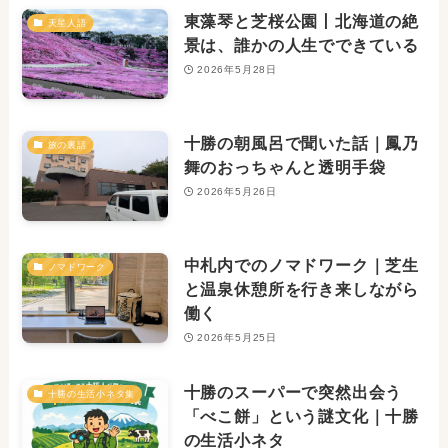
東藻琴と芝桜公園丨北海道の絶
天星人語
景は、誰かの人生でできている
2026年5月28日
十勝の朝風呂で聞いた話｜鳳乃
旅の裏話
舞のおっちゃんと透明手袋
2026年5月26日
中札内でのノマドワーク｜芝生
ノマドワーク
と温泉休憩所を行き来しながら
働く
2026年5月25日
十勝のスーパーで突然出会う
十勝の生活小ネタ集
「べこ餅」という謎文化｜十勝
の生活小ネタ