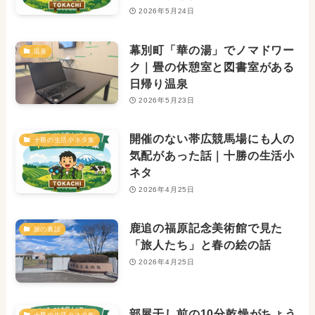
2026年5月24日
幕別町「華の湯」でノマドワー
温泉
ク｜畳の休憩室と図書室がある
日帰り温泉
2026年5月23日
開催のない帯広競馬場にも人の
十勝の生活小ネタ集
気配があった話｜十勝の生活小
ネタ
2026年4月25日
鹿追の福原記念美術館で見た
旅の裏話
「旅人たち」と春の絵の話
2026年4月25日
部屋干し前の10分乾燥がちょう
十勝の生活小ネタ集