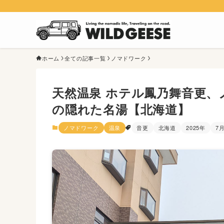
ホーム
全ての記事一覧
ノマドワーク
天然温泉 ホテル鳳乃舞音更
の隠れた名湯【北海道】
ノマドワーク
温泉
音更
北海道
2025年
7