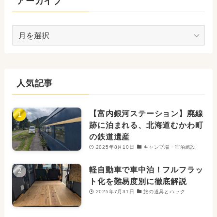
アーカイブ
ア
ー
カ
イ
ブ
人気記事
【富内銀河ステーション】廃線
跡に泊まれる、北海道むかわ町
の鉄道遺産
2025年8月10日
キャンプ場・宿泊施設
軽自動車で車中泊！フルフラッ
ト化を難易度別に徹底解説
2025年7月31日
旅の道具とハック