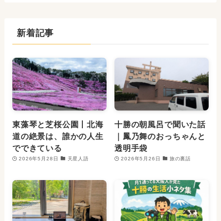
新着記事
東藻琴と芝桜公園丨北海
十勝の朝風呂で聞いた話
道の絶景は、誰かの人生
｜鳳乃舞のおっちゃんと
でできている
透明手袋
2026年5月28日
天星人語
2026年5月26日
旅の裏話