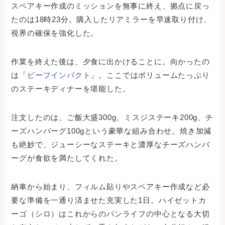
スペアキー作成のミッションを無事に終え、拠点に戻っ
たのは18時23分。購入したリアミラーを早速取り付け、
視界の確保を強化した。
作業を終えた後は、夕食に出かけることに。向かったの
は「
ビーフインパクト
」。ここではボリュームたっぷり
のステーキディナーを堪能した。
注文したのは、ご飯大盛300g、ミスジステーキ200g、チ
ーズハンバーグ100gという豪華な組み合わせ。焼き加減
も絶妙で、ジューシーなステーキと濃厚なチーズハンバ
ーグが食欲を満たしてくれた。
納車から始まり、フィルム貼りやスペアキー作成など必
要な準備を一通り済ませた充実した1日。ハイゼットカ
ーゴ（シロ）はこれからのバンライフの中心となる大切