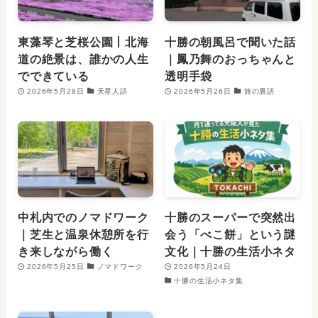
東藻琴と芝桜公園丨北海
十勝の朝風呂で聞いた話
道の絶景は、誰かの人生
｜鳳乃舞のおっちゃんと
でできている
透明手袋
2026年5月28日
天星人語
2026年5月26日
旅の裏話
中札内でのノマドワーク
十勝のスーパーで突然出
｜芝生と温泉休憩所を行
会う「べこ餅」という謎
き来しながら働く
文化｜十勝の生活小ネタ
2026年5月25日
ノマドワーク
2026年5月24日
十勝の生活小ネタ集