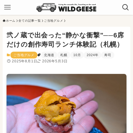
ホーム
全ての記事一覧
ご当地グルメ
弐ノ蔵で出会った“静かな衝撃”──6席
だけの創作寿司ランチ体験記（札幌）
ご当地グルメ
北海道
札幌
10月
2024年
寿司
2025年8月1日
2026年5月3日