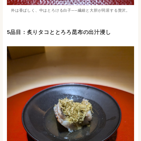
外は香ばしく、中はとろける白子──繊細と大胆が同居する贅沢。
5品目：炙りタコととろろ昆布の出汁浸し