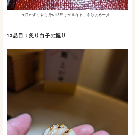
皮目の炙り香と身の繊細さが重なる、余韻ある一貫。
13品目：炙り白子の握り