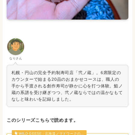
なりさん
札幌・円山の完全予約制寿司店「弐ノ蔵」。6席限定の
カウンターで始まる20品のおまかせコースは、職人の
手から手渡される創作寿司が静かに心を打つ体験。鮨ノ
蔵の系譜を受け継ぎつつ、弐ノ蔵ならではの温かなもて
なしと味わいを記録しました。
このシリーズこちらで読めます。
WILD GEESE：北海道ノマドワークの...