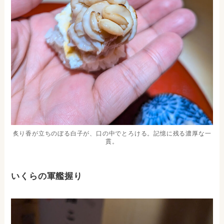
炙り香が立ちのぼる白子が、口の中でとろける。記憶に残る濃厚な一
貫。
いくらの軍艦握り